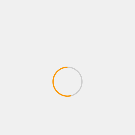
ÇTSO Başkan Adayı Turgay Kılıç’tan
ÇTSO Üyelerine Finansman Atağı:
Destek, Hibe ve Krediler İçin Danışma
Masası
GÜNCEL
GÜNCEL
CHP Çanakkale İl Başkanı Koray Akkuş ;
“Anafartalar Zaferi Bir Milletin Yeniden
Milletvekili 
Doğuşu, Türk Milletinin Kaderini
Anafartalar Z
Değiştiren Bir Sürecin Öncüsü,
Mesajı ;; “Ana
Destandır”
Mücadelemizi
EKONOMI