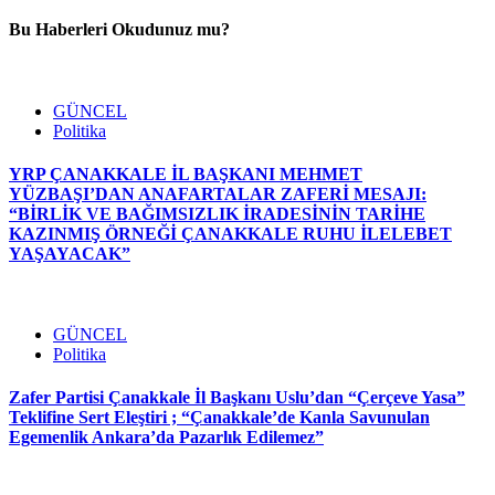
Bu Haberleri Okudunuz mu?
GÜNCEL
Politika
YRP ÇANAKKALE İL BAŞKANI MEHMET
YÜZBAŞI’DAN ANAFARTALAR ZAFERİ MESAJI:
“BİRLİK VE BAĞIMSIZLIK İRADESİNİN TARİHE
KAZINMIŞ ÖRNEĞİ ÇANAKKALE RUHU İLELEBET
YAŞAYACAK”
GÜNCEL
Politika
Zafer Partisi Çanakkale İl Başkanı Uslu’dan “Çerçeve Yasa”
Teklifine Sert Eleştiri ; “Çanakkale’de Kanla Savunulan
Egemenlik Ankara’da Pazarlık Edilemez”