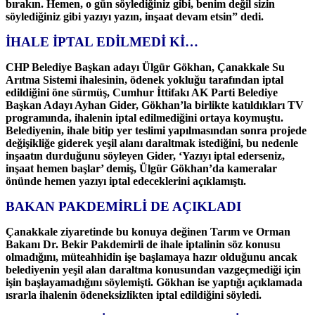
bırakın. Hemen, o gün söylediğiniz gibi, benim değil sizin
söylediğiniz gibi yazıyı yazın, inşaat devam etsin” dedi.
İHALE İPTAL EDİLMEDİ Kİ…
CHP Belediye Başkan adayı Ülgür Gökhan, Çanakkale Su
Arıtma Sistemi
ihalesinin, ödenek yokluğu tarafından iptal
edildiğini öne sürmüş,
Cumhur İttifakı AK Parti Belediye
Başkan Adayı Ayhan Gider, Gökhan’la
birlikte katıldıkları TV
programında, ihalenin iptal edilmediğini
ortaya koymuştu.
Belediyenin, ihale bitip yer teslimi yapılmasından
sonra projede
değişikliğe giderek yeşil alanı daraltmak istediğini, bu
nedenle
inşaatın durduğunu söyleyen Gider, ‘Yazıyı iptal ederseniz,
inşaat hemen başlar’ demiş, Ülgür Gökhan’da kameralar
önünde hemen
yazıyı iptal edeceklerini açıklamıştı.
BAKAN PAKDEMİRLİ DE AÇIKLADI
Çanakkale ziyaretinde bu konuya değinen Tarım ve Orman
Bakanı Dr.
Bekir Pakdemirli de ihale iptalinin söz konusu
olmadığını, müteahhidin
işe başlamaya hazır olduğunu ancak
belediyenin yeşil alan daraltma
konusundan vazgeçmediği için
işin başlayamadığını söylemişti. Gökhan
ise yaptığı açıklamada
ısrarla ihalenin ödeneksizlikten iptal
edildiğini söyledi.