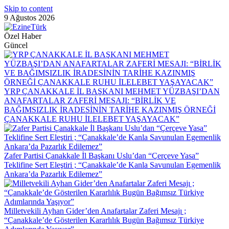
Skip to content
9 Ağustos 2026
Özel Haber
Güncel
YRP ÇANAKKALE İL BAŞKANI MEHMET YÜZBAŞI’DAN
ANAFARTALAR ZAFERİ MESAJI: “BİRLİK VE
BAĞIMSIZLIK İRADESİNİN TARİHE KAZINMIŞ ÖRNEĞİ
ÇANAKKALE RUHU İLELEBET YAŞAYACAK”
Zafer Partisi Çanakkale İl Başkanı Uslu’dan “Çerçeve Yasa”
Teklifine Sert Eleştiri ; “Çanakkale’de Kanla Savunulan Egemenlik
Ankara’da Pazarlık Edilemez”
Milletvekili Ayhan Gider’den Anafartalar Zaferi Mesajı ;
“Çanakkale’de Gösterilen Kararlılık Bugün Bağımsız Türkiye