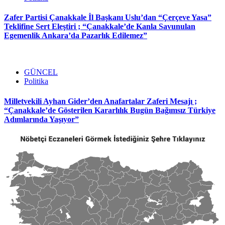
Zafer Partisi Çanakkale İl Başkanı Uslu’dan “Çerçeve Yasa”
Teklifine Sert Eleştiri ; “Çanakkale’de Kanla Savunulan
Egemenlik Ankara’da Pazarlık Edilemez”
GÜNCEL
Politika
Milletvekili Ayhan Gider’den Anafartalar Zaferi Mesajı ;
“Çanakkale’de Gösterilen Kararlılık Bugün Bağımsız Türkiye
Adımlarında Yaşıyor”