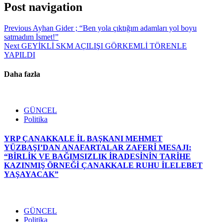
Post navigation
Previous
Ayhan Gider ; “Ben yola çıktığım adamları yol boyu
satmadım İsmet!”
Next
GEYİKLİ SKM AÇILIŞI GÖRKEMLİ TÖRENLE
YAPILDI
Daha fazla
GÜNCEL
Politika
YRP ÇANAKKALE İL BAŞKANI MEHMET
YÜZBAŞI’DAN ANAFARTALAR ZAFERİ MESAJI:
“BİRLİK VE BAĞIMSIZLIK İRADESİNİN TARİHE
KAZINMIŞ ÖRNEĞİ ÇANAKKALE RUHU İLELEBET
YAŞAYACAK”
GÜNCEL
Politika