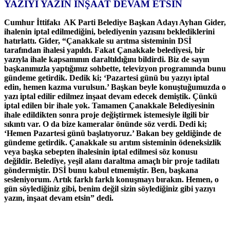
YAZIYI YAZIN İNŞAAT DEVAM ETSİN
Cumhur İttifakı AK Parti Belediye Başkan Adayı Ayhan Gider,
ihalenin
iptal edilmediğini, belediyenin yazısını beklediklerini
hatırlattı.
Gider, “Çanakkale su arıtma sisteminin DSİ
tarafından ihalesi yapıldı.
Fakat Çanakkale belediyesi, bir
yazıyla ihale kapsamının
daraltıldığını bildirdi. Biz de sayın
başkanımızla yaptığımız
sohbette, televizyon programında bunu
gündeme getirdik. Dedik ki;
‘Pazartesi günü bu yazıyı iptal
edin, hemen kazma vurulsun.’ Başkan
beyle konuştuğumuzda o
yazı iptal edilir edilmez inşaat devam edecek
demiştik. Çünkü
iptal edilen bir ihale yok. Tamamen Çanakkale
Belediyesinin
ihale edildikten sonra proje değiştirmek istemesiyle
ilgili bir
sıkıntı var. O da bize kameralar önünde söz verdi. Dedi ki;
‘Hemen Pazartesi günü başlatıyoruz.’ Bakan bey geldiğinde de
gündeme
getirdik. Çanakkale su arıtım sisteminin ödeneksizlik
veya başka
sebepten ihalesinin iptal edilmesi söz konusu
değildir. Belediye,
yeşil alanı daraltma amaçlı bir proje tadilatı
göndermiştir. DSİ bunu
kabul etmemiştir. Ben, başkana
sesleniyorum. Artık farklı farklı
konuşmayı bırakın. Hemen, o
gün söylediğiniz gibi, benim değil sizin
söylediğiniz gibi yazıyı
yazın, inşaat devam etsin” dedi.