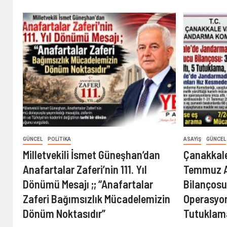
GÜNCEL
POLITIKA
ASAYIŞ
GÜNCEL
Milletvekili İsmet Güneşhan’dan
Çanakkal
Anafartalar Zaferi’nin 111. Yıl
Temmuz A
Dönümü Mesajı ;; “Anafartalar
Bilançosu
Zaferi Bağımsızlık Mücadelemizin
Operasyon
Dönüm Noktasıdır”
Tutuklama