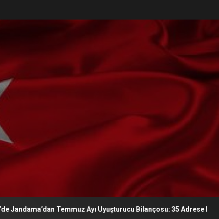
a’dan Temmuz Ayı Uyuşturucu Bilançosu: 35 Adrese Eş Zamanlı Oper