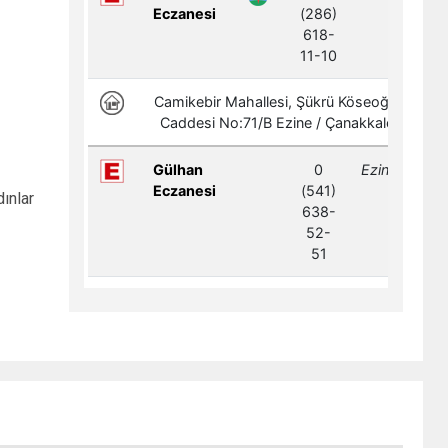
ınlar