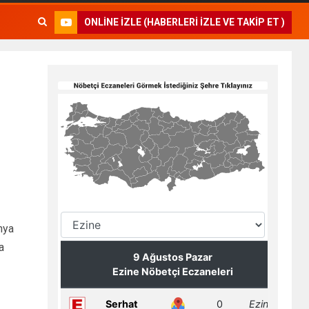
ONLINE İZLE (HABERLERI İZLE VE TAKIP ET )
nya
a