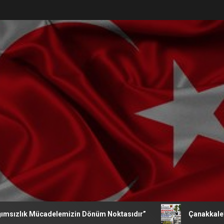
ık Mücadelemizin Dönüm Noktasıdır”
Çanakkale’de Jandam