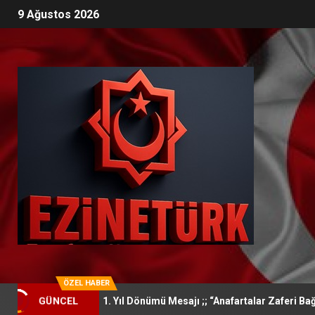
9 Ağustos 2026
ÖZEL HABER
 Zaferi’nin 111. Yıl Dönümü Mesajı ;; “Anafartalar Zaferi Bağımsızl
GÜNCEL