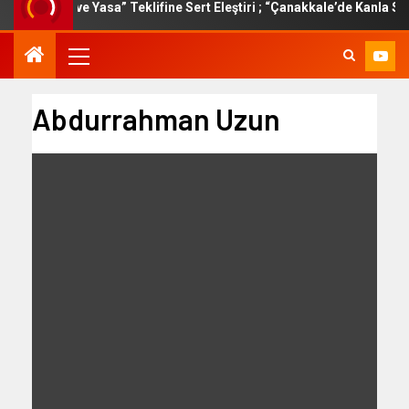
an “Çerçeve Yasa” Teklifine Sert Eleştiri ; “Çanakkale’de Kanla Savu
Abdurrahman Uzun