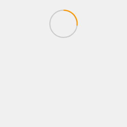
BU HABERLERI OKUDUNUZ MU?
GÜNCEL
POLITIKA