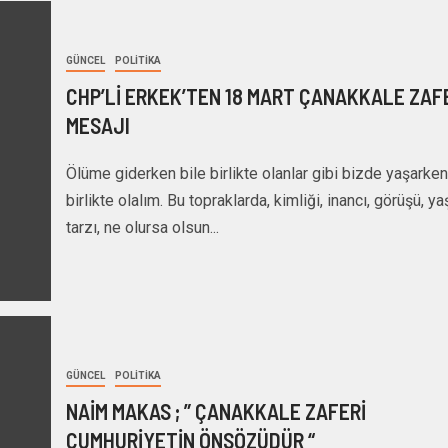
GÜNCEL
POLITIKA
CHP’Lİ ERKEK’TEN 18 MART ÇANAKKALE ZAF
MESAJI
Ölüme giderken bile birlikte olanlar gibi bizde yaşarken
birlikte olalım. Bu topraklarda, kimliği, inancı, görüşü, y
tarzı, ne olursa olsun...
GÜNCEL
POLITIKA
NAİM MAKAS ; ” ÇANAKKALE ZAFERİ
CUMHURİYETİN ÖNSÖZÜDÜR “