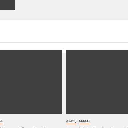
KA
ASAYIŞ
GÜNCEL