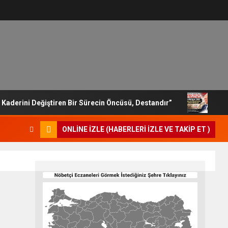
n Kaderini Değiştiren Bir Sürecin Öncüsü, Destandır”
Mil
ONLINE İZLE (HABERLERI İZLE VE TAKIP ET )