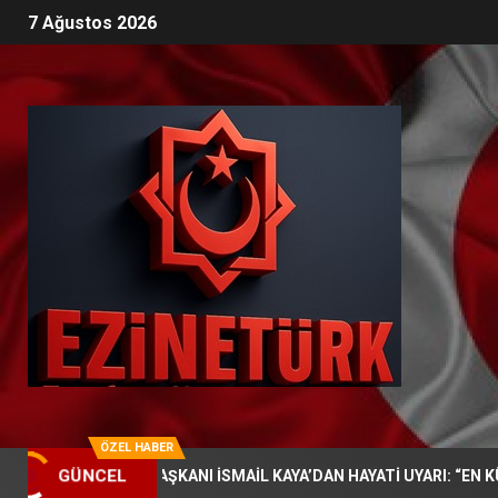
7 Ağustos 2026
ÖZEL HABER
ARTİ İL BAŞKANI İSMAİL KAYA’DAN HAYATİ UYARI: “EN KÜÇÜK İHM
GÜNCEL