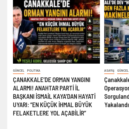
GÜNCEL
POLITIKA
ASAYIŞ
GÜNCEL
ÇANAKKALE’DE ORMAN YANGINI
Çanakkale
ALARMI! ANAHTAR PARTİ İL
Operasyon
BAŞKANI İSMAİL KAYA’DAN HAYATİ
Sorguland
UYARI: “EN KÜÇÜK İHMAL BÜYÜK
Yakaland
FELAKETLERE YOL AÇABİLİR”