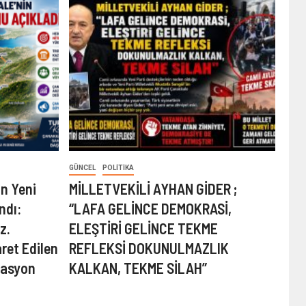
GÜNCEL
POLITIKA
in Yeni
MİLLETVEKİLİ AYHAN GİDER ;
ndı:
“LAFA GELİNCE DEMOKRASİ,
z.
ELEŞTİRİ GELİNCE TEKME
ret Edilen
REFLEKSİ DOKUNULMAZLIK
nasyon
KALKAN, TEKME SİLAH”