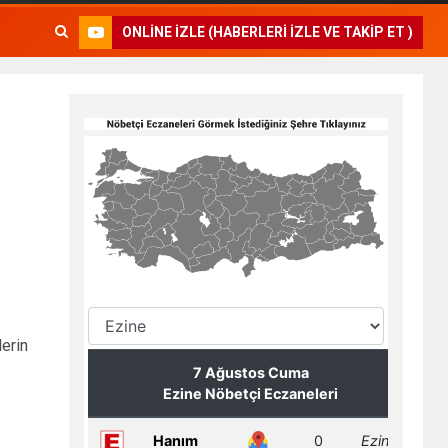
ONLINE İZLE (HABERLERI İZLE VE TAKIP ET )
erin