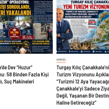
GÜNCEL
’de Dev “Huzur”
Turgay Kılıç Çanakkale’n
u: 58 Binden Fazla Kişi
Turizm Vizyonunu Açıkla
ı, Suç Makineleri
“Turizmi 12 Aya Yayacağı
ı
Çanakkale’yi Sadece Ziya
Değil, Yaşanan Bir Desti
Haline Getireceğiz”