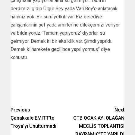
çalışmalar yapıyorlar ama su gelmiyor. Tabii ki
derdimizi gidip Ülgür Bey yada Vali Bey’e anlatacak
halimiz yok. Bir sürü yetkili var. Biz belediye
çalışanlarının şef yada amirlerine dilekçemizi veriyor
ve bildiriyoruz. ‘Tamam yapıyoruz’ diyorlar, su
gelmiyor. Demek ki bir eksiklik var. Şimdi yapıldı.
Demek ki harekete geçilince yapılıyormuş” diye
konuştu.
Previous
Next
Çanakkale EMITT’te
ÇTB OCAK AYI OLAĞAN
Troya’yı Unutturmadı
MECLİS TOPLANTISI
BAYRAMİÇ’TE YAPILDI