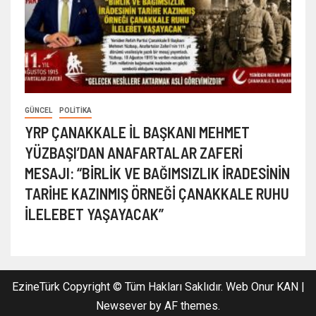
GÜNCEL
POLITIKA
YRP ÇANAKKALE İL BAŞKANI MEHMET
YÜZBAŞI’DAN ANAFARTALAR ZAFERİ
MESAJI: “BİRLİK VE BAĞIMSIZLIK İRADESİNİN
TARİHE KAZINMIŞ ÖRNEĞİ ÇANAKKALE RUHU
İLELEBET YAŞAYACAK”
EzineTürk Copyright © Tüm Hakları Saklıdır. Web Onur KAN
|
Newsever
by AF themes.