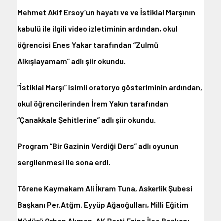
Mehmet Akif Ersoy’un hayatı ve ve İstiklal Marşının
kabulü ile ilgili video izletiminin ardından, okul
öğrencisi Enes Yakar tarafından “Zulmü
Alkışlayamam” adlı şiir okundu.
“İstiklal Marşı” isimli oratoryo gösteriminin ardından,
okul öğrencilerinden İrem Yakın tarafından
“Çanakkale Şehitlerine” adlı şiir okundu.
Program “Bir Gazinin Verdiği Ders” adlı oyunun
sergilenmesi ile sona erdi.
Törene Kaymakam Ali İkram Tuna, Askerlik Şubesi
Başkanı Per.Atğm. Eyyüp Ağaoğulları, Milli Eğitim
Müdürü Orhan Akman, AK Parti Ezine İlçe Başkanı