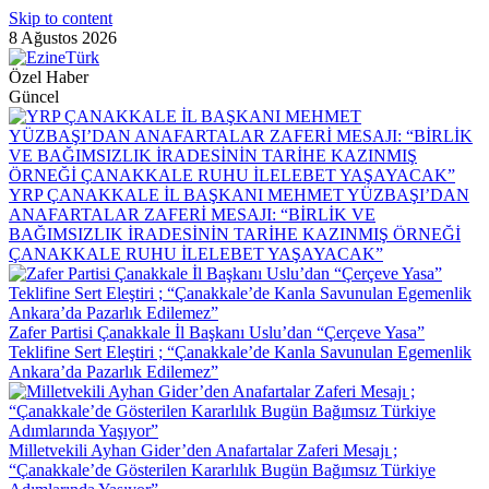
Skip to content
8 Ağustos 2026
Özel Haber
Güncel
YRP ÇANAKKALE İL BAŞKANI MEHMET YÜZBAŞI’DAN
ANAFARTALAR ZAFERİ MESAJI: “BİRLİK VE
BAĞIMSIZLIK İRADESİNİN TARİHE KAZINMIŞ ÖRNEĞİ
ÇANAKKALE RUHU İLELEBET YAŞAYACAK”
Zafer Partisi Çanakkale İl Başkanı Uslu’dan “Çerçeve Yasa”
Teklifine Sert Eleştiri ; “Çanakkale’de Kanla Savunulan Egemenlik
Ankara’da Pazarlık Edilemez”
Milletvekili Ayhan Gider’den Anafartalar Zaferi Mesajı ;
“Çanakkale’de Gösterilen Kararlılık Bugün Bağımsız Türkiye