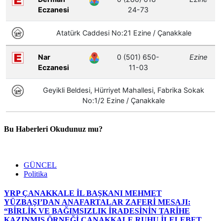
Bu Haberleri Okudunuz mu?
GÜNCEL
Politika
YRP ÇANAKKALE İL BAŞKANI MEHMET
YÜZBAŞI’DAN ANAFARTALAR ZAFERİ MESAJI:
“BİRLİK VE BAĞIMSIZLIK İRADESİNİN TARİHE
KAZINMIŞ ÖRNEĞİ ÇANAKKALE RUHU İLELEBET