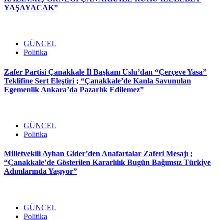
YAŞAYACAK”
GÜNCEL
Politika
Zafer Partisi Çanakkale İl Başkanı Uslu’dan “Çerçeve Yasa”
Teklifine Sert Eleştiri ; “Çanakkale’de Kanla Savunulan
Egemenlik Ankara’da Pazarlık Edilemez”
GÜNCEL
Politika
Milletvekili Ayhan Gider’den Anafartalar Zaferi Mesajı ;
“Çanakkale’de Gösterilen Kararlılık Bugün Bağımsız Türkiye
Adımlarında Yaşıyor”
GÜNCEL
Politika