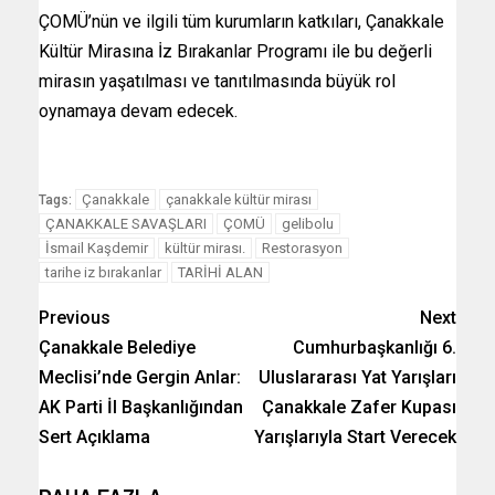
ÇOMÜ’nün ve ilgili tüm kurumların katkıları, Çanakkale
Kültür Mirasına İz Bırakanlar Programı ile bu değerli
mirasın yaşatılması ve tanıtılmasında büyük rol
oynamaya devam edecek.
Çanakkale
çanakkale kültür mirası
Tags:
ÇANAKKALE SAVAŞLARI
ÇOMÜ
gelibolu
İsmail Kaşdemir
kültür mirası.
Restorasyon
tarihe iz bırakanlar
TARİHİ ALAN
Previous
Next
Çanakkale Belediye
Cumhurbaşkanlığı 6.
Meclisi’nde Gergin Anlar:
Uluslararası Yat Yarışları
AK Parti İl Başkanlığından
Çanakkale Zafer Kupası
Sert Açıklama
Yarışlarıyla Start Verecek