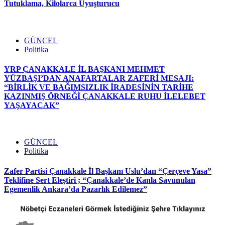
Tutuklama, Kilolarca Uyuşturucu
GÜNCEL
Politika
YRP ÇANAKKALE İL BAŞKANI MEHMET
YÜZBAŞI’DAN ANAFARTALAR ZAFERİ MESAJI:
“BİRLİK VE BAĞIMSIZLIK İRADESİNİN TARİHE
KAZINMIŞ ÖRNEĞİ ÇANAKKALE RUHU İLELEBET
YAŞAYACAK”
GÜNCEL
Politika
Zafer Partisi Çanakkale İl Başkanı Uslu’dan “Çerçeve Yasa”
Teklifine Sert Eleştiri ; “Çanakkale’de Kanla Savunulan
Egemenlik Ankara’da Pazarlık Edilemez”