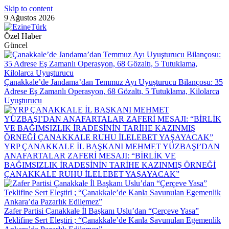
Skip to content
9 Ağustos 2026
Özel Haber
Güncel
Çanakkale’de Jandama’dan Temmuz Ayı Uyuşturucu Bilançosu: 35
Adrese Eş Zamanlı Operasyon, 68 Gözaltı, 5 Tutuklama, Kilolarca
Uyuşturucu
YRP ÇANAKKALE İL BAŞKANI MEHMET YÜZBAŞI’DAN
ANAFARTALAR ZAFERİ MESAJI: “BİRLİK VE
BAĞIMSIZLIK İRADESİNİN TARİHE KAZINMIŞ ÖRNEĞİ
ÇANAKKALE RUHU İLELEBET YAŞAYACAK”
Zafer Partisi Çanakkale İl Başkanı Uslu’dan “Çerçeve Yasa”
Teklifine Sert Eleştiri ; “Çanakkale’de Kanla Savunulan Egemenlik