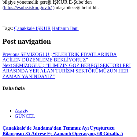
bilgiye yönetmelik gereği İŞKUR E-Şube’den
(
https://esube.iskur.gov.tr/
)
ulaşabileceği belirtildi.
Tags:
Çanakkale İŞKUR
Haftanın İlanı
Post navigation
Previous
SEMİZOĞLU ; “ELEKTRİK FİYATLARINDA
ACİLEN DÜZENLEME BEKLİYORUZ”
Next
SEMİZOĞLU ; “İLİMİZİN GÖZ BEBEĞİ SEKTÖRLERİ
ARASINDA YER ALAN TURİZM SEKTÖRÜMÜZÜN HER
ZAMAN YANINDAYIZ”
Daha fazla
Asayiş
GÜNCEL
Çanakkale’de Jandama’dan Temmuz Ayı Uyuşturucu
Bilançosu: 35 Adrese Eş Zamanlı Operasyon, 68 Gözaltı, 5