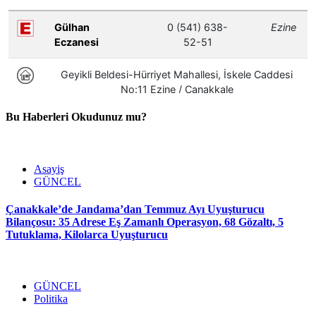
Bu Haberleri Okudunuz mu?
Asayiş
GÜNCEL
Çanakkale’de Jandama’dan Temmuz Ayı Uyuşturucu
Bilançosu: 35 Adrese Eş Zamanlı Operasyon, 68 Gözaltı, 5
Tutuklama, Kilolarca Uyuşturucu
GÜNCEL
Politika