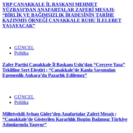
YRP ÇANAKKALE İL BAŞKANI MEHMET
YÜZBAŞI’DAN ANAFARTALAR ZAFERİ MESAJI:
“BİRLİK VE BAĞIMSIZLIK İRADESİNİN TARİHE
KAZINMIŞ ÖRNEĞİ ÇANAKKALE RUHU İLELEBET
YAŞAYACAK”
GÜNCEL
Politika
Zafer Partisi Çanakkale İl Başkanı Uslu’dan “Çerçeve Yasa”
Teklifine Sert Eleştiri ; “Çanakkale’de Kanla Savunulan
Egemenlik Ankara’da Pazarlık Edilemez”
GÜNCEL
Politika
Milletvekili Ayhan Gider’den Anafartalar Zaferi Mesajı ;
“Çanakkale’de Gösterilen Kararlılık Bugün Bağımsız Türkiye
Adımlarında Yaşıyor”