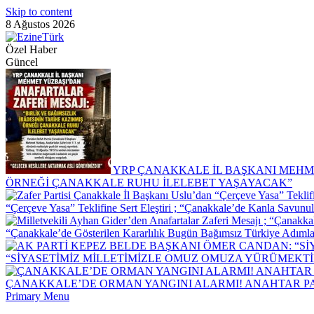
Skip to content
8 Ağustos 2026
Özel Haber
Güncel
YRP ÇANAKKALE İL BAŞKANI MEHME
ÖRNEĞİ ÇANAKKALE RUHU İLELEBET YAŞAYACAK”
“Çerçeve Yasa” Teklifine Sert Eleştiri ; “Çanakkale’de Kanla Savun
“Çanakkale’de Gösterilen Kararlılık Bugün Bağımsız Türkiye Adımla
“SİYASETİMİZ MİLLETİMİZLE OMUZ OMUZA YÜRÜMEKTİ
ÇANAKKALE’DE ORMAN YANGINI ALARMI! ANAHTAR PAR
Primary Menu