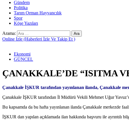
Gündem
Politika
Tarım Orman Hayvancılık
Spor
Köşe Yazıları
Arama:
Online İzle (Haberleri İzle Ve Takip Et )
Ekonomi
GÜNCEL
ÇANAKKALE’DE “ISITMA VE 
Çanakkale İŞKUR tarafından yayınlanan ilanda, Çanakkale merk
Çanakkale İŞKUR tarafından İl Müdürü Vekili Mehmet Uğur Yavuz’un ta
Bu kapsamda da bu hafta yayınlanan ilanda Çanakkale merkezde faal
İŞKUR dan yapılan açıklamada ilan hakkında başvuru ile ayrıntılı b