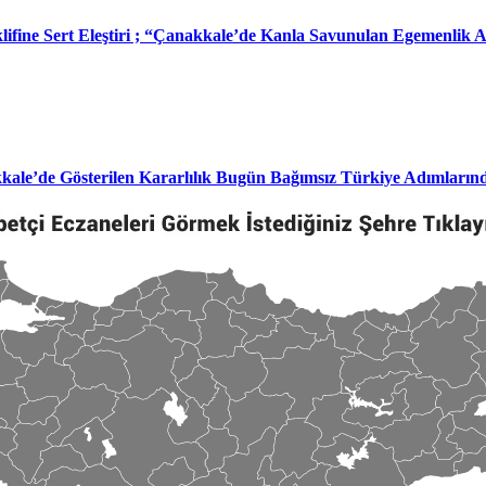
klifine Sert Eleştiri ; “Çanakkale’de Kanla Savunulan Egemenlik
kkale’de Gösterilen Kararlılık Bugün Bağımsız Türkiye Adımların