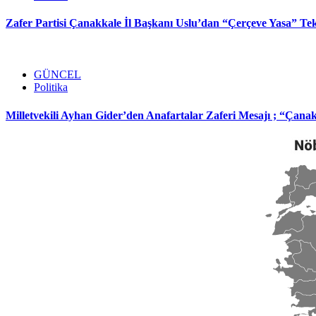
Zafer Partisi Çanakkale İl Başkanı Uslu’dan “Çerçeve Yasa” Te
GÜNCEL
Politika
Milletvekili Ayhan Gider’den Anafartalar Zaferi Mesajı ; “Çana