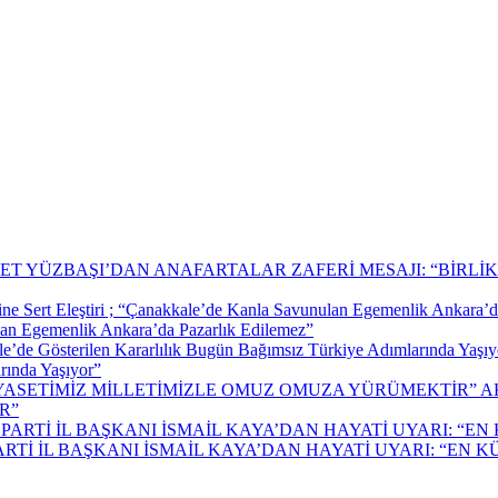
T YÜZBAŞI’DAN ANAFARTALAR ZAFERİ MESAJI: “BİRLİK 
ulan Egemenlik Ankara’da Pazarlık Edilemez”
rında Yaşıyor”
A
R”
Tİ İL BAŞKANI İSMAİL KAYA’DAN HAYATİ UYARI: “EN 