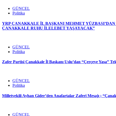
GÜNCEL
Politika
YRP ÇANAKKALE İL BAŞKANI MEHMET YÜZBAŞI’DAN A
ÇANAKKALE RUHU İLELEBET YAŞAYACAK”
GÜNCEL
Politika
Zafer Partisi Çanakkale İl Başkanı Uslu’dan “Çerçeve Yasa” Te
GÜNCEL
Politika
Milletvekili Ayhan Gider’den Anafartalar Zaferi Mesajı ; “Çana
GÜNCEL