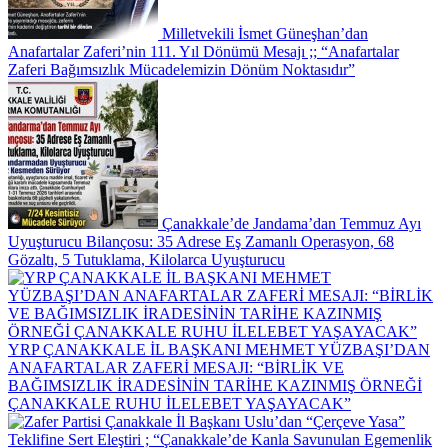
Milletvekili İsmet Güneşhan’dan
Anafartalar Zaferi’nin 111. Yıl Dönümü Mesajı ;; “Anafartalar
Zaferi Bağımsızlık Mücadelemizin Dönüm Noktasıdır”
Çanakkale’de Jandama’dan Temmuz Ayı
Uyuşturucu Bilançosu: 35 Adrese Eş Zamanlı Operasyon, 68
Gözaltı, 5 Tutuklama, Kilolarca Uyuşturucu
YRP ÇANAKKALE İL BAŞKANI MEHMET YÜZBAŞI’DAN
ANAFARTALAR ZAFERİ MESAJI: “BİRLİK VE
BAĞIMSIZLIK İRADESİNİN TARİHE KAZINMIŞ ÖRNEĞİ
ÇANAKKALE RUHU İLELEBET YAŞAYACAK”