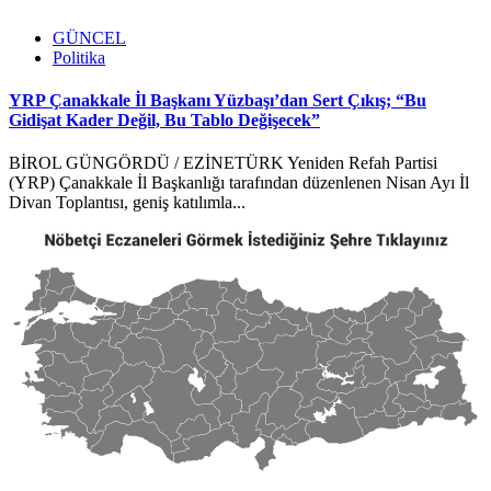
GÜNCEL
Politika
YRP Çanakkale İl Başkanı Yüzbaşı’dan Sert Çıkış; “Bu
Gidişat Kader Değil, Bu Tablo Değişecek”
BİROL GÜNGÖRDÜ / EZİNETÜRK Yeniden Refah Partisi
(YRP) Çanakkale İl Başkanlığı tarafından düzenlenen Nisan Ayı İl
Divan Toplantısı, geniş katılımla...