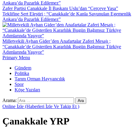
Zafer Partisi Çanakkale İl Başkanı Uslu’dan “Çerçeve Yasa”
Teklifine Sert Eleştiri ; “Çanakkale’de Kanla Savunulan Egemenlik
Ankara’da Pazarlık Edilemez”
Milletvekili Ayhan Gider’den Anafartalar Zaferi Mesajı ;
“Çanakkale’de Gösterilen Kararlılık Bugün Bağımsız Türkiye
Adımlarında Yaşıyor”
Primary Menu
Gündem
Politika
Tarım Orman Hayvancılık
Spor
Köşe Yazıları
Arama:
Online İzle (Haberleri İzle Ve Takip Et )
Çanakkale YRP