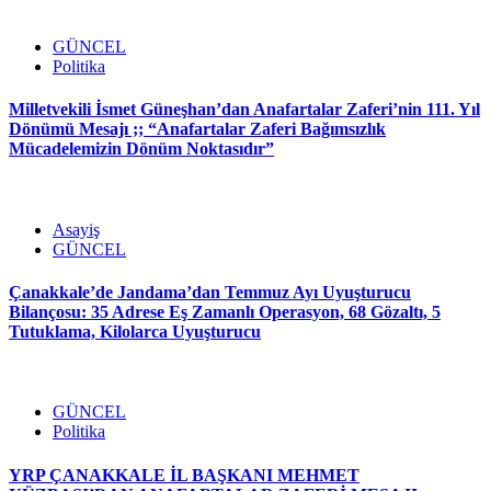
GÜNCEL
Politika
Milletvekili İsmet Güneşhan’dan Anafartalar Zaferi’nin 111. Yıl
Dönümü Mesajı ;; “Anafartalar Zaferi Bağımsızlık
Mücadelemizin Dönüm Noktasıdır”
Asayiş
GÜNCEL
Çanakkale’de Jandama’dan Temmuz Ayı Uyuşturucu
Bilançosu: 35 Adrese Eş Zamanlı Operasyon, 68 Gözaltı, 5
Tutuklama, Kilolarca Uyuşturucu
GÜNCEL
Politika
YRP ÇANAKKALE İL BAŞKANI MEHMET