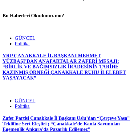
Bu Haberleri Okudunuz mu?
GÜNCEL
Politika
YRP ÇANAKKALE İL BAŞKANI MEHMET
YÜZBAŞI’DAN ANAFARTALAR ZAFERİ MESAJI:
“BİRLİK VE BAĞIMSIZLIK İRADESİNİN TARİHE
KAZINMIŞ ÖRNEĞİ ÇANAKKALE RUHU İLELEBET
YAŞAYACAK”
GÜNCEL
Politika
Zafer Partisi Çanakkale İl Başkanı Uslu’dan “Çerçeve Yasa”
Teklifine Sert Eleştiri ; “Çanakkale’de Kanla Savunulan
Egemenlik Ankara’da Pazarlık Edilemez”