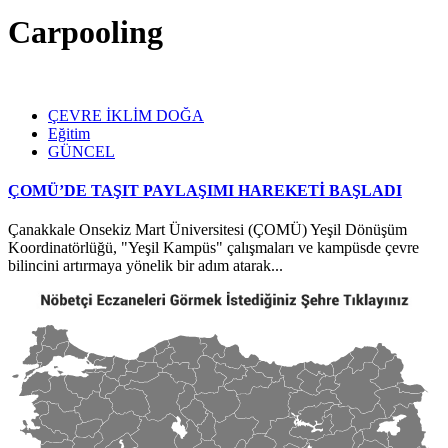
Carpooling
ÇEVRE İKLİM DOĞA
Eğitim
GÜNCEL
ÇOMÜ’DE TAŞIT PAYLAŞIMI HAREKETİ BAŞLADI
Çanakkale Onsekiz Mart Üniversitesi (ÇOMÜ) Yeşil Dönüşüm
Koordinatörlüğü, "Yeşil Kampüs" çalışmaları ve kampüsde çevre
bilincini artırmaya yönelik bir adım atarak...