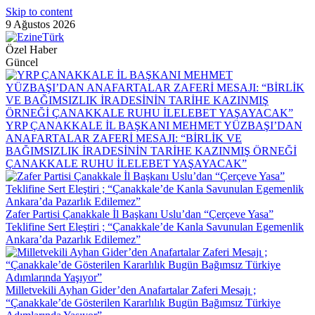
Skip to content
9 Ağustos 2026
Özel Haber
Güncel
YRP ÇANAKKALE İL BAŞKANI MEHMET YÜZBAŞI’DAN
ANAFARTALAR ZAFERİ MESAJI: “BİRLİK VE
BAĞIMSIZLIK İRADESİNİN TARİHE KAZINMIŞ ÖRNEĞİ
ÇANAKKALE RUHU İLELEBET YAŞAYACAK”
Zafer Partisi Çanakkale İl Başkanı Uslu’dan “Çerçeve Yasa”
Teklifine Sert Eleştiri ; “Çanakkale’de Kanla Savunulan Egemenlik
Ankara’da Pazarlık Edilemez”
Milletvekili Ayhan Gider’den Anafartalar Zaferi Mesajı ;
“Çanakkale’de Gösterilen Kararlılık Bugün Bağımsız Türkiye