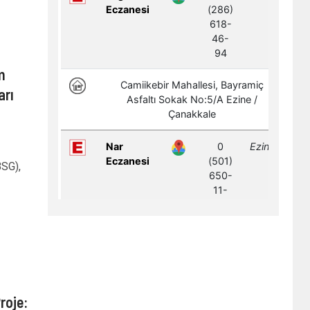
m
arı
BSG),
roje: