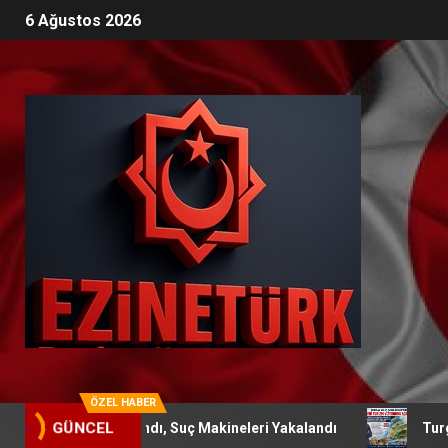
6 Ağustos 2026
ÖZEL HABER
andı, Suç Makineleri Yakalandı
Turgay Kılıç Çanakkale’
GÜNCEL