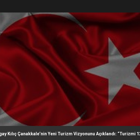
nin Yeni Turizm Vizyonunu Açıklandı: “Turizmi 12 Aya Yayacağız. Çan