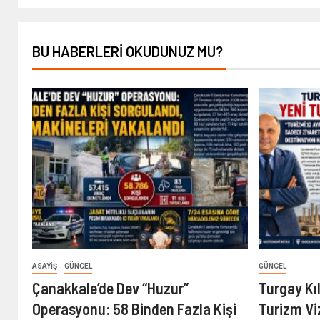
BU HABERLERI OKUDUNUZ MU?
ASAYIŞ
GÜNCEL
GÜNCEL
Çanakkale’de Dev “Huzur”
Turgay Kı
Operasyonu: 58 Binden Fazla Kişi
Turizm Vi