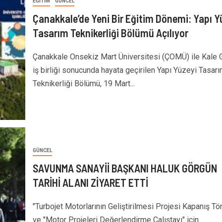
EĞITIM
GÜNCEL
Çanakkale’de Yeni Bir Eğitim Dönemi: Yapı Y
Tasarım Teknikerliği Bölümü Açılıyor
Çanakkale Onsekiz Mart Üniversitesi (ÇOMÜ) ile Kale 
iş birliği sonucunda hayata geçirilen Yapı Yüzeyi Tasar
Teknikerliği Bölümü, 19 Mart...
GÜNCEL
SAVUNMA SANAYİİ BAŞKANI HALUK GÖRGÜN
TARİHİ ALANI ZİYARET ETTİ
"Turbojet Motorlarının Geliştirilmesi Projesi Kapanış Tör
ve "Motor Projeleri Değerlendirme Çalıştayı" için