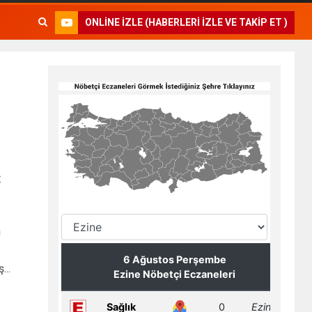
ONLINE İZLE (HABERLERI İZLE VE TAKIP ET )
:
a
...