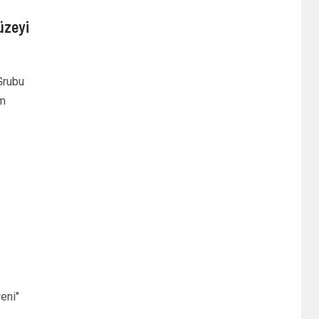
üzeyi
Grubu
ım
eni"