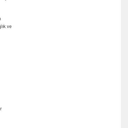
n
lık ve
r