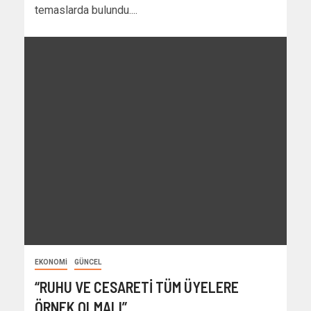
temaslarda bulundu....
EKONOMI
GÜNCEL
“RUHU VE CESARETİ TÜM ÜYELERE
ÖRNEK OLMALI”