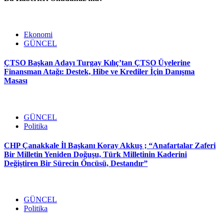
Ekonomi
GÜNCEL
ÇTSO Başkan Adayı Turgay Kılıç’tan ÇTSO Üyelerine
Finansman Atağı: Destek, Hibe ve Krediler İçin Danışma
Masası
GÜNCEL
Politika
CHP Çanakkale İl Başkanı Koray Akkuş ; “Anafartalar Zaferi
Bir Milletin Yeniden Doğuşu, Türk Milletinin Kaderini
Değiştiren Bir Sürecin Öncüsü, Destandır”
GÜNCEL
Politika