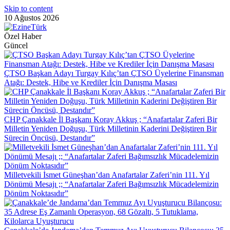
Skip to content
10 Ağustos 2026
Özel Haber
Güncel
ÇTSO Başkan Adayı Turgay Kılıç’tan ÇTSO Üyelerine Finansman
Atağı: Destek, Hibe ve Krediler İçin Danışma Masası
CHP Çanakkale İl Başkanı Koray Akkuş ; “Anafartalar Zaferi Bir
Milletin Yeniden Doğuşu, Türk Milletinin Kaderini Değiştiren Bir
Sürecin Öncüsü, Destandır”
Milletvekili İsmet Güneşhan’dan Anafartalar Zaferi’nin 111. Yıl
Dönümü Mesajı ;; “Anafartalar Zaferi Bağımsızlık Mücadelemizin
Dönüm Noktasıdır”