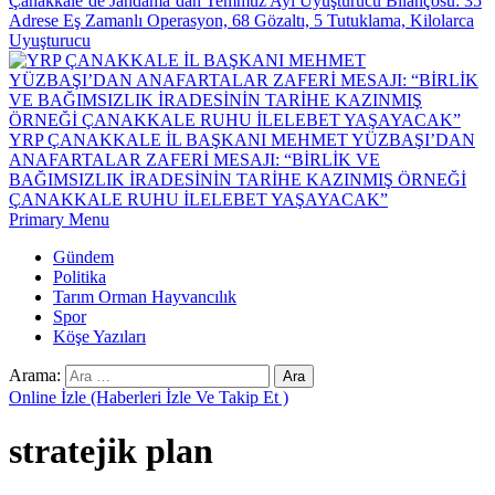
Çanakkale’de Jandama’dan Temmuz Ayı Uyuşturucu Bilançosu: 35
Adrese Eş Zamanlı Operasyon, 68 Gözaltı, 5 Tutuklama, Kilolarca
Uyuşturucu
YRP ÇANAKKALE İL BAŞKANI MEHMET YÜZBAŞI’DAN
ANAFARTALAR ZAFERİ MESAJI: “BİRLİK VE
BAĞIMSIZLIK İRADESİNİN TARİHE KAZINMIŞ ÖRNEĞİ
ÇANAKKALE RUHU İLELEBET YAŞAYACAK”
Primary Menu
Gündem
Politika
Tarım Orman Hayvancılık
Spor
Köşe Yazıları
Arama:
Online İzle (Haberleri İzle Ve Takip Et )
stratejik plan