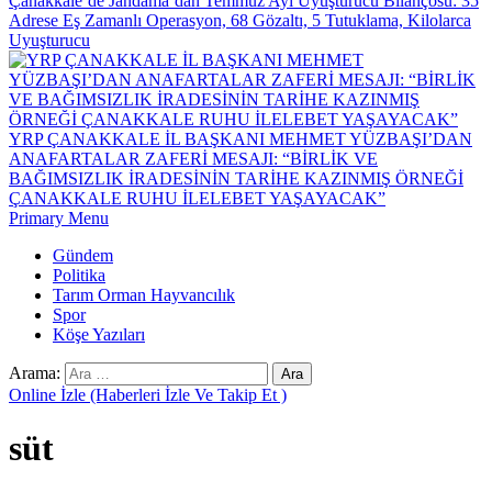
Çanakkale’de Jandama’dan Temmuz Ayı Uyuşturucu Bilançosu: 35
Adrese Eş Zamanlı Operasyon, 68 Gözaltı, 5 Tutuklama, Kilolarca
Uyuşturucu
YRP ÇANAKKALE İL BAŞKANI MEHMET YÜZBAŞI’DAN
ANAFARTALAR ZAFERİ MESAJI: “BİRLİK VE
BAĞIMSIZLIK İRADESİNİN TARİHE KAZINMIŞ ÖRNEĞİ
ÇANAKKALE RUHU İLELEBET YAŞAYACAK”
Primary Menu
Gündem
Politika
Tarım Orman Hayvancılık
Spor
Köşe Yazıları
Arama:
Online İzle (Haberleri İzle Ve Takip Et )
süt