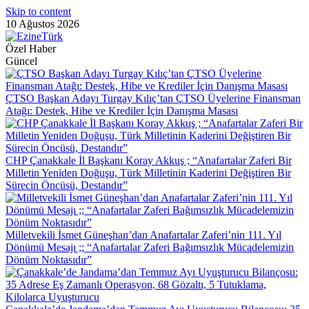
Skip to content
10 Ağustos 2026
Özel Haber
Güncel
ÇTSO Başkan Adayı Turgay Kılıç’tan ÇTSO Üyelerine Finansman
Atağı: Destek, Hibe ve Krediler İçin Danışma Masası
CHP Çanakkale İl Başkanı Koray Akkuş ; “Anafartalar Zaferi Bir
Milletin Yeniden Doğuşu, Türk Milletinin Kaderini Değiştiren Bir
Sürecin Öncüsü, Destandır”
Milletvekili İsmet Güneşhan’dan Anafartalar Zaferi’nin 111. Yıl
Dönümü Mesajı ;; “Anafartalar Zaferi Bağımsızlık Mücadelemizin
Dönüm Noktasıdır”