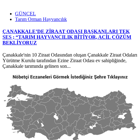
GÜNCEL
Tarım Orman Hayvancılık
ÇANAKKALE’DE ZİRAAT ODASI BAŞKANLARI TEK
SES ; “TARIM HAYVANCILIK BİTİYOR, ACİL ÇÖZÜM
BEKLİYORUZ
Çanakkale'nin 10 Ziraat Odasından oluşan Çanakkale Ziraat Odaları
Yürütme Kurulu tarafından Ezine Ziraat Odası ev sahipliğinde,
Çanakkale tarımında gelinen son...