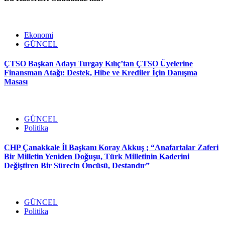
Ekonomi
GÜNCEL
ÇTSO Başkan Adayı Turgay Kılıç’tan ÇTSO Üyelerine
Finansman Atağı: Destek, Hibe ve Krediler İçin Danışma
Masası
GÜNCEL
Politika
CHP Çanakkale İl Başkanı Koray Akkuş ; “Anafartalar Zaferi
Bir Milletin Yeniden Doğuşu, Türk Milletinin Kaderini
Değiştiren Bir Sürecin Öncüsü, Destandır”
GÜNCEL
Politika