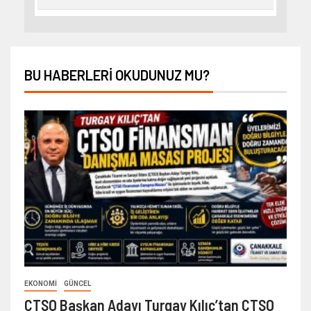
BU HABERLERI OKUDUNUZ MU?
EKONOMI
GÜNCEL
ÇTSO Başkan Adayı Turgay Kılıç’tan ÇTSO