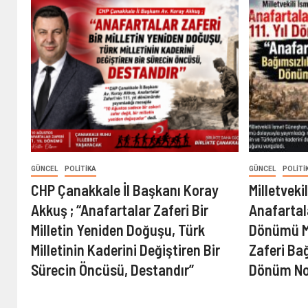
GÜNCEL
POLITIKA
GÜNCEL
POLITI
CHP Çanakkale İl Başkanı Koray
Milletvek
Akkuş ; “Anafartalar Zaferi Bir
Anafartala
Milletin Yeniden Doğuşu, Türk
Dönümü Me
Milletinin Kaderini Değiştiren Bir
Zaferi Ba
Sürecin Öncüsü, Destandır”
Dönüm No