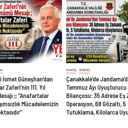
KA
ASAYIŞ
GÜNCEL
ili İsmet Güneşhan’dan
Çanakkale’de Jandama’
r Zaferi’nin 111. Yıl
Temmuz Ayı Uyuşturucu
sajı ;; “Anafartalar
Bilançosu: 35 Adrese Eş
ğımsızlık Mücadelemizin
Operasyon, 68 Gözaltı, 5
ktasıdır”
Tutuklama, Kilolarca Uy