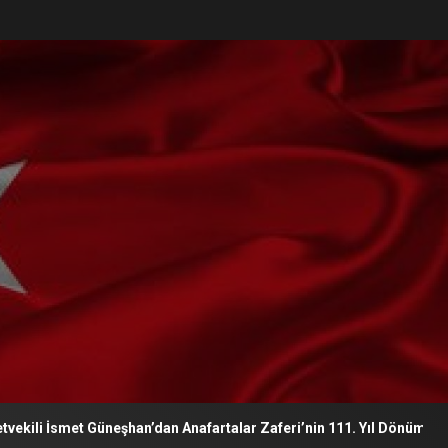
smet Güneşhan’dan Anafartalar Zaferi’nin 111. Yıl Dönümü Mesajı ;; 