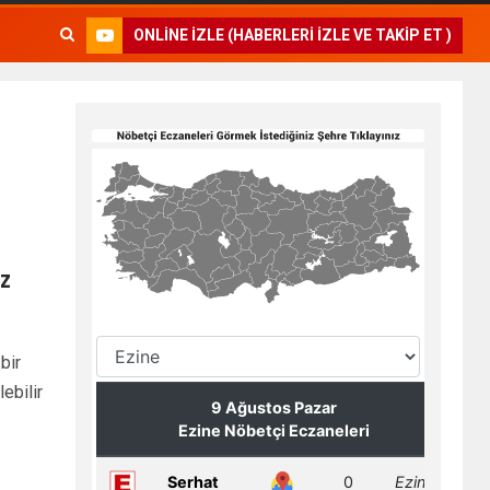
ONLINE İZLE (HABERLERI İZLE VE TAKIP ET )
z
bir
ebilir