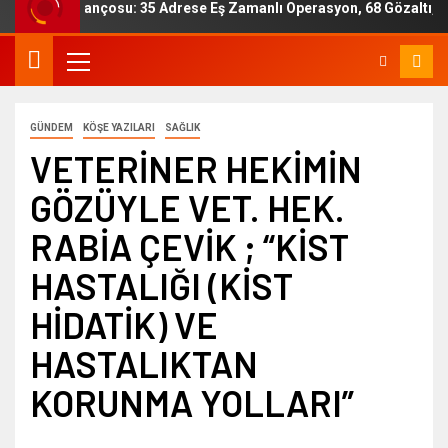
 Bilançosu: 35 Adrese Eş Zamanlı Operasyon, 68 Gözaltı, 5 Tutukl
GÜNDEM
KÖŞE YAZILARI
SAĞLIK
VETERİNER HEKİMİN
GÖZÜYLE VET. HEK.
RABİA ÇEVİK ; “KİST
HASTALIĞI (KİST
HİDATİK) VE
HASTALIKTAN
KORUNMA YOLLARI”