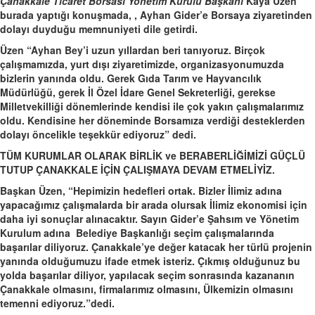
Çanakkale Ticaret Borsası Yönetim Kurulu Başkanı
Kaya Üzen
burada yaptığı konuşmada, , Ayhan Gider’e Borsaya ziyaretinden
dolayı duyduğu memnuniyeti dile getirdi.
Üzen “Ayhan Bey’i uzun yıllardan beri tanıyoruz. Birçok
çalışmamızda, yurt dışı ziyaretimizde, organizasyonumuzda
bizlerin yanında oldu. Gerek Gıda Tarım ve Hayvancılık
Müdürlüğü, gerek İl Özel İdare Genel Sekreterliği, gerekse
Milletvekilliği dönemlerinde kendisi ile çok yakın çalışmalarımız
oldu. Kendisine her döneminde Borsamıza verdiği desteklerden
dolayı öncelikle teşekkür ediyoruz” dedi.
TÜM KURUMLAR OLARAK BİRLİK ve BERABERLİĞİMİZİ GÜÇLÜ
TUTUP ÇANAKKALE İÇİN ÇALIŞMAYA DEVAM ETMELİYİZ.
Başkan Üzen, “Hepimizin hedefleri ortak. Bizler İlimiz adına
yapacağımız çalışmalarda bir arada olursak İlimiz ekonomisi için
daha iyi sonuçlar alınacaktır. Sayın Gider’e Şahsım ve Yönetim
Kurulum adına Belediye Başkanlığı seçim çalışmalarında
başarılar diliyoruz. Çanakkale’ye değer katacak her türlü projenin
yanında olduğumuzu ifade etmek isteriz. Çıkmış olduğunuz bu
yolda başarılar diliyor, yapılacak seçim sonrasında kazananın
Çanakkale olmasını, firmalarımız olmasını, Ülkemizin olmasını
temenni ediyoruz.”dedi.