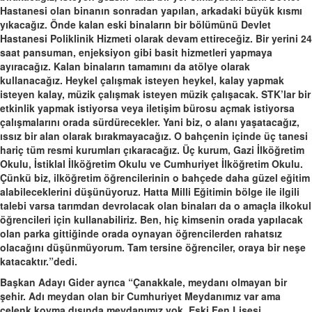
Hastanesi olan binanın sonradan yapılan, arkadaki büyük kısmı
yıkacağız. Önde kalan eski binaların bir bölümünü Devlet
Hastanesi Poliklinik Hizmeti olarak devam ettireceğiz. Bir yerini 24
saat pansuman, enjeksiyon gibi basit hizmetleri yapmaya
ayıracağız. Kalan binaların tamamını da atölye olarak
kullanacağız. Heykel çalışmak isteyen heykel, kalay yapmak
isteyen kalay, müzik çalışmak isteyen müzik çalışacak. STK’lar bir
etkinlik yapmak istiyorsa veya iletişim bürosu açmak istiyorsa
çalışmalarını orada sürdürecekler. Yani biz, o alanı yaşatacağız,
ıssız bir alan olarak bırakmayacağız. O bahçenin içinde üç tanesi
hariç tüm resmi kurumları çıkaracağız. Üç kurum, Gazi İlköğretim
Okulu, İstiklal İlköğretim Okulu ve Cumhuriyet İlköğretim Okulu.
Çünkü biz, ilköğretim öğrencilerinin o bahçede daha güzel eğitim
alabileceklerini düşünüyoruz. Hatta Milli Eğitimin bölge ile ilgili
talebi varsa tarımdan devrolacak olan binaları da o amaçla ilkokul
öğrencileri için kullanabiliriz. Ben, hiç kimsenin orada yapılacak
olan parka gittiğinde orada oynayan öğrencilerden rahatsız
olacağını düşünmüyorum. Tam tersine öğrenciler, oraya bir neşe
katacaktır.”dedi.
Başkan Adayı Gider ayrıca “Çanakkale, meydanı olmayan bir
şehir. Adı meydan olan bir Cumhuriyet Meydanımız var ama
çelenk koyma dışında meydanımız yok. Eski Fen Lisesi