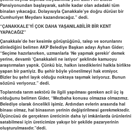
Pansiyonundan başlayarak, sahile kadar olan adadaki tüm
binaları yıkacağız. Dolayısıyla Çanakkale’ye doğru dürüst bir
Cumhuriyet Meydanı kazandıracağız.” dedi.
“ÇANAKKALE’Yİ ÇOK DAHA YAŞANILABİLİR BİR KENT
YAPACAĞIZ”
Çanakkale’de her kesimle görüştüğünü, talep ve sorunlarını
dinlediğini belirten AKP Belediye Başkan adayı Ayhan Gider;
“Seçime hazırlanırken, uzmanlarla ‘Ne yapmak gerekir’ demek
yerine, devamlı ‘Çanakkaleli ne istiyor’ şeklinde kamuoyu
araştırmaları yaptık. Çünkü biz, halkın istediklerini halkla birlikte
yapan bir partiyiz. Bu şehir böyle yönetilmeyi hak etmiyor.
Bizler bu şehri layık olduğu noktaya taşımak istiyoruz. Bunun
sözünü veriyoruz.” dedi.
Toplantıda tarım sektörü ile ilgili yapılması gereken acil üç iş
olduğunu belirten Gider, “Mezbaha konusu olmazsa olmazımız.
Belediye olarak öncelikli işimiz. Ardından evlerin arasında hal
binası olmaz, hal binasının yerinin değiştirilmesi gerekmektedir.
Üçüncüsü de gerçekten üreticinin daha iyi imkânlarda ürünlerini
satabilmesi için üreticimize yakışır bir şekilde pazaryerinin
oluşturulmasıdır.”dedi.