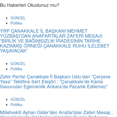
Bu Haberleri Okudunuz mu?
GÜNCEL
Politika
YRP ÇANAKKALE İL BAŞKANI MEHMET
YÜZBAŞI’DAN ANAFARTALAR ZAFERİ MESAJI:
“BİRLİK VE BAĞIMSIZLIK İRADESİNİN TARİHE
KAZINMIŞ ÖRNEĞİ ÇANAKKALE RUHU İLELEBET
YAŞAYACAK”
GÜNCEL
Politika
Zafer Partisi Çanakkale İl Başkanı Uslu’dan “Çerçeve
Yasa” Teklifine Sert Eleştiri ; “Çanakkale’de Kanla
Savunulan Egemenlik Ankara’da Pazarlık Edilemez”
GÜNCEL
Politika
Milletvekili Ayhan Gider’den Anafartalar Zaferi Mesajı ;
“Çanakkale’de Gösterilen Kararlılık Bugün Bağımsız