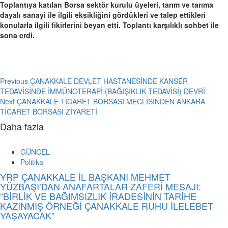
Toplantıya katılan Borsa sektör kurulu üyeleri, tarım ve tarıma
dayalı sanayi ile ilgili eksikliğini gördükleri ve talep ettikleri
konularla ilgili fikirlerini beyan etti. Toplantı karşılıklı sohbet ile
sona erdi.
Post
Previous
ÇANAKKALE DEVLET HASTANESİNDE KANSER
TEDAVİSİNDE İMMÜNOTERAPİ (BAĞIŞIKLIK TEDAVİSİ) DEVRİ
navigation
Next
ÇANAKKALE TİCARET BORSASI MECLİSİNDEN ANKARA
TİCARET BORSASI ZİYARETİ
Daha fazla
GÜNCEL
Politika
YRP ÇANAKKALE İL BAŞKANI MEHMET
YÜZBAŞI’DAN ANAFARTALAR ZAFERİ MESAJI:
“BİRLİK VE BAĞIMSIZLIK İRADESİNİN TARİHE
KAZINMIŞ ÖRNEĞİ ÇANAKKALE RUHU İLELEBET
YAŞAYACAK”