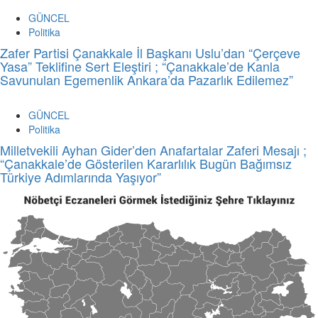
GÜNCEL
Politika
Zafer Partisi Çanakkale İl Başkanı Uslu’dan “Çerçeve
Yasa” Teklifine Sert Eleştiri ; “Çanakkale’de Kanla
Savunulan Egemenlik Ankara’da Pazarlık Edilemez”
GÜNCEL
Politika
Milletvekili Ayhan Gider’den Anafartalar Zaferi Mesajı ;
“Çanakkale’de Gösterilen Kararlılık Bugün Bağımsız
Türkiye Adımlarında Yaşıyor”