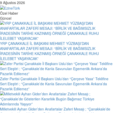
Skip
9 Ağustos 2026
to
content
Özel Haber
Güncel
YRP ÇANAKKALE İL BAŞKANI MEHMET YÜZBAŞI’DAN
ANAFARTALAR ZAFERİ MESAJI: “BİRLİK VE BAĞIMSIZLIK
İRADESİNİN TARİHE KAZINMIŞ ÖRNEĞİ ÇANAKKALE RUHU
İLELEBET YAŞAYACAK”
Zafer Partisi Çanakkale İl Başkanı Uslu’dan “Çerçeve Yasa” Teklifine
Sert Eleştiri ; “Çanakkale’de Kanla Savunulan Egemenlik Ankara’da
Pazarlık Edilemez”
Milletvekili Ayhan Gider’den Anafartalar Zaferi Mesajı ; “Çanakkale’de