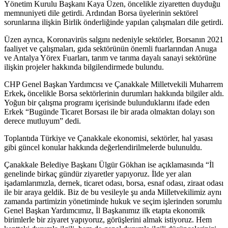
Yönetim Kurulu Başkanı Kaya Üzen, öncelikle ziyaretten duyduğu
memnuniyeti dile getirdi. Ardından Borsa üyelerinin sektörel
sorunlarına ilişkin Birlik önderliğinde yapılan çalışmaları dile getirdi.
Üzen ayrıca, Koronavirüs salgını nedeniyle sektörler, Borsanın 2021
faaliyet ve çalışmaları, gıda sektörünün önemli fuarlarından Anuga
ve Antalya Yörex Fuarları, tarım ve tarıma dayalı sanayi sektörüne
ilişkin projeler hakkında bilgilendirmede bulundu.
CHP Genel Başkan Yardımcısı ve Çanakkale Milletvekili Muharrem
Erkek
,
öncelikle Borsa sektörlerinin durumları hakkında bilgiler aldı.
Yoğun bir çalışma programı içerisinde bulunduklarını ifade eden
Erkek “Bugünde Ticaret Borsası ile bir arada olmaktan dolayı son
derece mutluyum” dedi.
Toplantıda Türkiye ve Çanakkale ekonomisi, sektörler, hal yasası
gibi güncel konular hakkında değerlendirilmelerde bulunuldu.
Çanakkale Belediye Başkanı Ülgür Gökhan ise açıklamasında “İl
genelinde birkaç gündür ziyaretler yapıyoruz. İlde yer alan
işadamlarımızla, dernek, ticaret odası, borsa, esnaf odası, ziraat odası
ile bir araya geldik. Biz de bu vesileyle şu anda Milletvekilimiz aynı
zamanda partimizin yönetiminde hukuk ve seçim işlerinden sorumlu
Genel Başkan Yardımcımız, İl Başkanımız ilk etapta ekonomik
birimlerle bir ziyaret yapıyoruz, görüşlerini almak istiyoruz. Hem