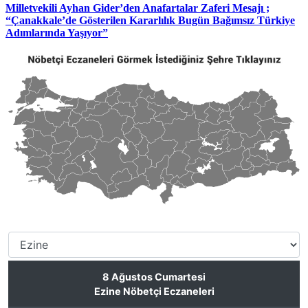
Milletvekili Ayhan Gider’den Anafartalar Zaferi Mesajı ;
“Çanakkale’de Gösterilen Kararlılık Bugün Bağımsız Türkiye
Adımlarında Yaşıyor”