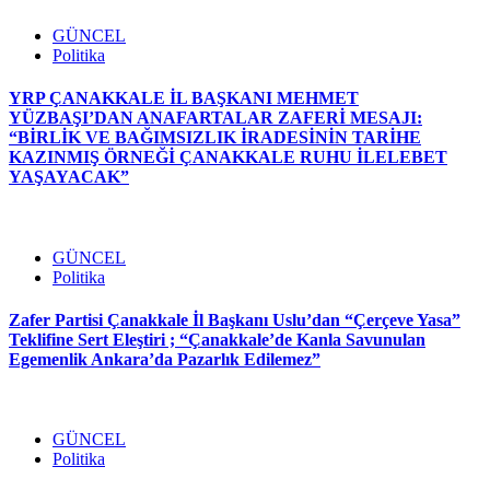
GÜNCEL
Politika
YRP ÇANAKKALE İL BAŞKANI MEHMET
YÜZBAŞI’DAN ANAFARTALAR ZAFERİ MESAJI:
“BİRLİK VE BAĞIMSIZLIK İRADESİNİN TARİHE
KAZINMIŞ ÖRNEĞİ ÇANAKKALE RUHU İLELEBET
YAŞAYACAK”
GÜNCEL
Politika
Zafer Partisi Çanakkale İl Başkanı Uslu’dan “Çerçeve Yasa”
Teklifine Sert Eleştiri ; “Çanakkale’de Kanla Savunulan
Egemenlik Ankara’da Pazarlık Edilemez”
GÜNCEL
Politika