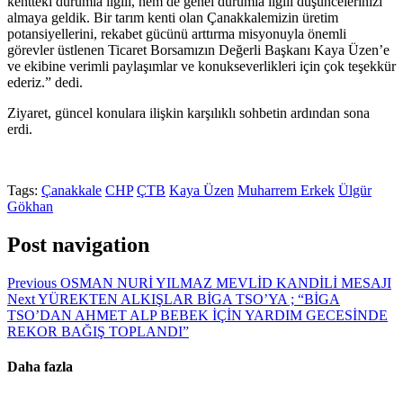
kentteki durumla ilgili, hem de genel durumla ilgili düşüncelerinizi
almaya geldik. Bir tarım kenti olan Çanakkalemizin üretim
potansiyellerini, rekabet gücünü arttırma misyonuyla önemli
görevler üstlenen Ticaret Borsamızın Değerli Başkanı Kaya Üzen’e
ve ekibine verimli paylaşımlar ve konukseverlikleri için çok teşekkür
ederiz.” dedi.
Ziyaret, güncel konulara ilişkin karşılıklı sohbetin ardından sona
erdi.
Tags:
Çanakkale
CHP
ÇTB
Kaya Üzen
Muharrem Erkek
Ülgür
Gökhan
Post navigation
Previous
OSMAN NURİ YILMAZ MEVLİD KANDİLİ MESAJI
Next
YÜREKTEN ALKIŞLAR BİGA TSO’YA ; “BİGA
TSO’DAN AHMET ALP BEBEK İÇİN YARDIM GECESİNDE
REKOR BAĞIŞ TOPLANDI”
Daha fazla