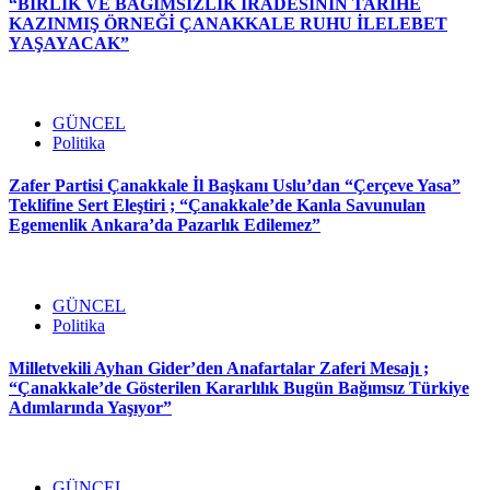
“BİRLİK VE BAĞIMSIZLIK İRADESİNİN TARİHE
KAZINMIŞ ÖRNEĞİ ÇANAKKALE RUHU İLELEBET
YAŞAYACAK”
GÜNCEL
Politika
Zafer Partisi Çanakkale İl Başkanı Uslu’dan “Çerçeve Yasa”
Teklifine Sert Eleştiri ; “Çanakkale’de Kanla Savunulan
Egemenlik Ankara’da Pazarlık Edilemez”
GÜNCEL
Politika
Milletvekili Ayhan Gider’den Anafartalar Zaferi Mesajı ;
“Çanakkale’de Gösterilen Kararlılık Bugün Bağımsız Türkiye
Adımlarında Yaşıyor”
GÜNCEL