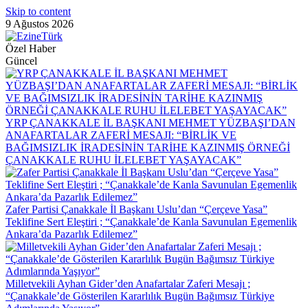
Skip to content
9 Ağustos 2026
Özel Haber
Güncel
YRP ÇANAKKALE İL BAŞKANI MEHMET YÜZBAŞI’DAN
ANAFARTALAR ZAFERİ MESAJI: “BİRLİK VE
BAĞIMSIZLIK İRADESİNİN TARİHE KAZINMIŞ ÖRNEĞİ
ÇANAKKALE RUHU İLELEBET YAŞAYACAK”
Zafer Partisi Çanakkale İl Başkanı Uslu’dan “Çerçeve Yasa”
Teklifine Sert Eleştiri ; “Çanakkale’de Kanla Savunulan Egemenlik
Ankara’da Pazarlık Edilemez”
Milletvekili Ayhan Gider’den Anafartalar Zaferi Mesajı ;
“Çanakkale’de Gösterilen Kararlılık Bugün Bağımsız Türkiye