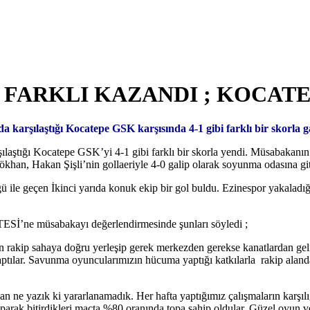
ARKLI KAZANDI ; KOCATEPE
şılaştığı Kocatepe GSK karşısında 4-1 gibi farklı bir skorla gal
aştığı Kocatepe GSK’yi 4-1 gibi farklı bir skorla yendi. Müsabakanın 
han, Hakan Şişli’nin gollaeriyle 4-0 galip olarak soyunma odasına git
ğü ile geçen İkinci yarıda konuk ekip bir gol buldu. Ezinespor yakala
’ne müsabakayı değerlendirmesinde şunları söyledi ;
akip sahaya doğru yerleşip gerek merkezden gerekse kanatlardan gelişt
aptılar. Savunma oyuncularımızın hücuma yaptığı katkılarla rakip alan
n ne yazık ki yararlanamadık. Her hafta yaptığımız çalışmaların karşı
rak bitirdikleri maçta %80 oranında topa sahip oldular. Güzel oyun ve