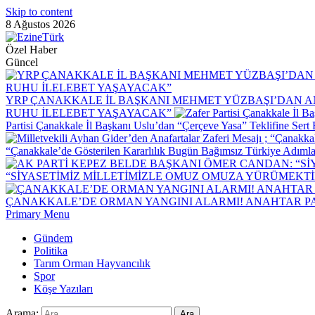
Skip to content
8 Ağustos 2026
Özel Haber
Güncel
YRP ÇANAKKALE İL BAŞKANI MEHMET YÜZBAŞI’DAN AN
RUHU İLELEBET YAŞAYACAK”
Partisi Çanakkale İl Başkanı Uslu’dan “Çerçeve Yasa” Teklifine Ser
“Çanakkale’de Gösterilen Kararlılık Bugün Bağımsız Türkiye Adımla
“SİYASETİMİZ MİLLETİMİZLE OMUZ OMUZA YÜRÜMEKTİ
ÇANAKKALE’DE ORMAN YANGINI ALARMI! ANAHTAR PAR
Primary Menu
Gündem
Politika
Tarım Orman Hayvancılık
Spor
Köşe Yazıları
Arama: