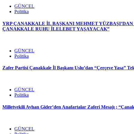
GÜNCEL
Politika
YRP ÇANAKKALE İL BAŞKANI MEHMET YÜZBAŞI’DAN A
ÇANAKKALE RUHU İLELEBET YAŞAYACAK”
GÜNCEL
Politika
Zafer Partisi Çanakkale İl Başkanı Uslu’dan “Çerçeve Yasa” Te
GÜNCEL
Politika
Milletvekili Ayhan Gider’den Anafartalar Zaferi Mesajı ; “Çana
GÜNCEL