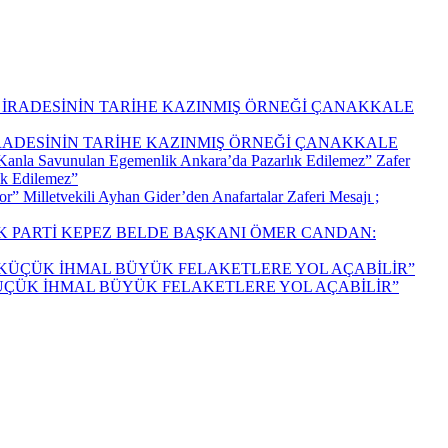
İRADESİNİN TARİHE KAZINMIŞ ÖRNEĞİ ÇANAKKALE
Zafer
ık Edilemez”
Milletvekili Ayhan Gider’den Anafartalar Zaferi Mesajı ;
K PARTİ KEPEZ BELDE BAŞKANI ÖMER CANDAN:
KÜÇÜK İHMAL BÜYÜK FELAKETLERE YOL AÇABİLİR”