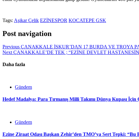
Tags:
Aşikar Çelik
EZİNESPOR
KOCATEPE GSK
Post navigation
Previous
ÇANAKKALE İŞKUR’DAN 17 BURDA VE TROYA PA
Next
ÇANAKKALE’DE TEK ; “EZİNE DEVLET HASTANESİN
Daha fazla
Gündem
Hedef Madalya: Para Tırmanış Milli Takımı Dünya Kupası İçin
Gündem
Ezine Ziraat Odası Başkan Zehir’den TMO’ya Sert Tepki: “Bu F