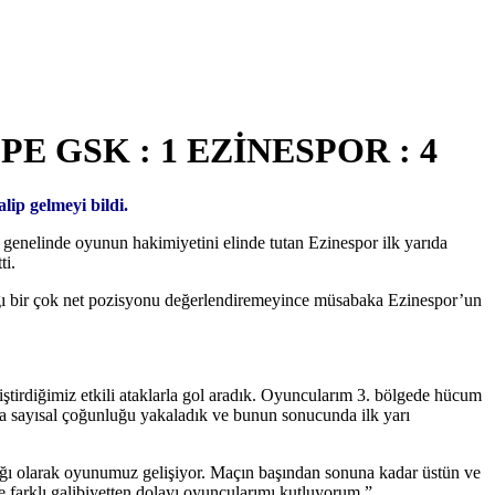
 GSK : 1 EZİNESPOR : 4
ip gelmeyi bildi.
genelinde oyunun hakimiyetini elinde tutan Ezinespor ilk yarıda
ti.
dığı bir çok net pozisyonu değerlendiremeyince müsabaka Ezinespor’un
irdiğimiz etkili ataklarla gol aradık. Oyuncularım 3. bölgede hücum
da sayısal çoğunluğu yakaladık ve bunun sonucunda ilk yarı
lığı olarak oyunumuz gelişiyor. Maçın başından sonuna kadar üstün ve
 farklı galibiyetten dolayı oyuncularımı kutluyorum.”