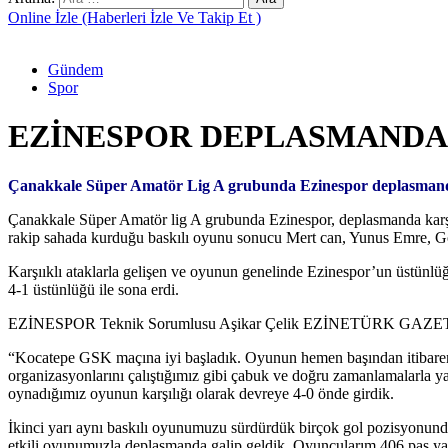
Online İzle (Haberleri İzle Ve Takip Et )
Gündem
Spor
EZİNESPOR DEPLASMANDA F
Çanakkale Süper Amatör Lig A grubunda Ezinespor deplasmanda kar
Çanakkale Süper Amatör lig A grubunda Ezinespor, deplasmanda karşıl
rakip sahada kurduğu baskılı oyunu sonucu Mert can, Yunus Emre, Gök
Karşııklı ataklarla gelişen ve oyunun genelinde Ezinespor’un üstünlü
4-1 üstünlüğü ile sona erdi.
EZİNESPOR Teknik Sorumlusu Aşikar Çelik EZİNETÜRK GAZETESİ
“Kocatepe GSK maçına iyi başladık. Oyunun hemen başından itibaren r
organizasyonlarını çalıştığımız gibi çabuk ve doğru zamanlamalarla y
oynadığımız oyunun karşılığı olarak devreye 4-0 önde girdik.
İkinci yarı aynı baskılı oyunumuzu sürdürdük birçok gol pozisyonunda
etkili oyunumuzla deplasmanda galip geldik. Oyuncularım 406 pas yapa