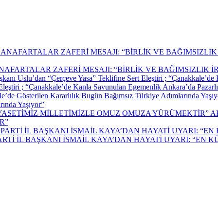
AFARTALAR ZAFERİ MESAJI: “BİRLİK VE BAĞIMSIZLIK 
t Eleştiri ; “Çanakkale’de Kanla Savunulan Egemenlik Ankara’da Pazarl
rında Yaşıyor”
A
R”
Tİ İL BAŞKANI İSMAİL KAYA’DAN HAYATİ UYARI: “EN 