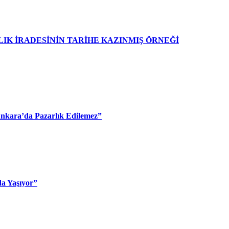
IK İRADESİNİN TARİHE KAZINMIŞ ÖRNEĞİ
 Ankara’da Pazarlık Edilemez”
da Yaşıyor”