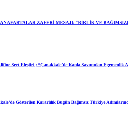
NAFARTALAR ZAFERİ MESAJI: “BİRLİK VE BAĞIMSIZL
klifine Sert Eleştiri ; “Çanakkale’de Kanla Savunulan Egemenlik
kkale’de Gösterilen Kararlılık Bugün Bağımsız Türkiye Adımların