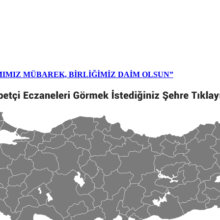
MIMIZ MÜBAREK, BİRLİĞİMİZ DAİM OLSUN”