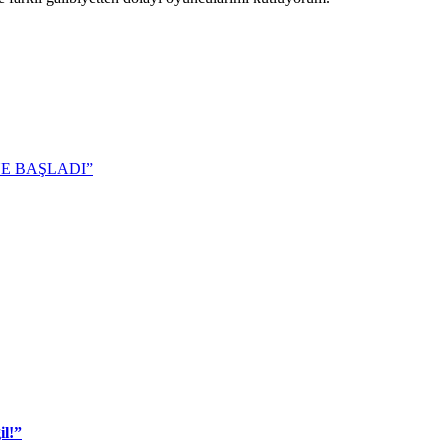
E BAŞLADI”
il!”