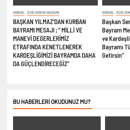
GÜNCEL
ÖZEL GÜN VE GECELER
GÜNCEL
ÖZEL GÜN
BAŞKAN YILMAZ’DAN KURBAN
Başkan Ser
BAYRAMI MESAJI ; ” MİLLİ VE
Bayram Mes
MANEVİ DEĞERLERİMİZ
ve Kardeşl
ETRAFINDA KENETLENEREK
Bayramı T
KARDEŞLİĞİMİZİ BAYRAMDA DAHA
Getirsin”
DA GÜÇLENDİRECEĞİZ”
BU HABERLERI OKUDUNUZ MU?