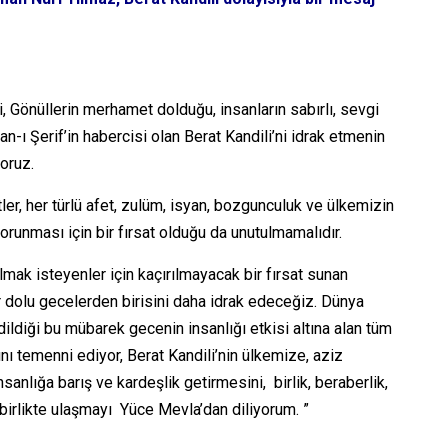
ği, Gönüllerin merhamet dolduğu, insanların sabırlı, sevgi
 Şerif’in habercisi olan Berat Kandili’ni idrak etmenin
yoruz.
tler, her türlü afet, zulüm, isyan, bozgunculuk ve ülkemizin
orunması için bir fırsat olduğu da unutulmamalıdır.
lmak isteyenler için kaçırılmayacak bir fırsat sunan
r dolu gecelerden birisini daha idrak edeceğiz. Dünya
edildiği bu mübarek gecenin insanlığı etkisi altına alan tüm
nı temenni ediyor, Berat Kandili’nin ülkemize, aziz
sanlığa barış ve kardeşlik getirmesini, birlik, beraberlik,
birlikte ulaşmayı Yüce Mevla’dan diliyorum. ”