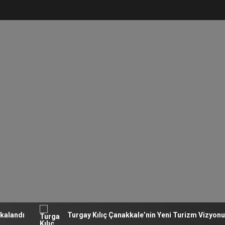
ı
Turgay Kılıç Çanakkale’nin Yeni Turizm Vizyonunu Açık