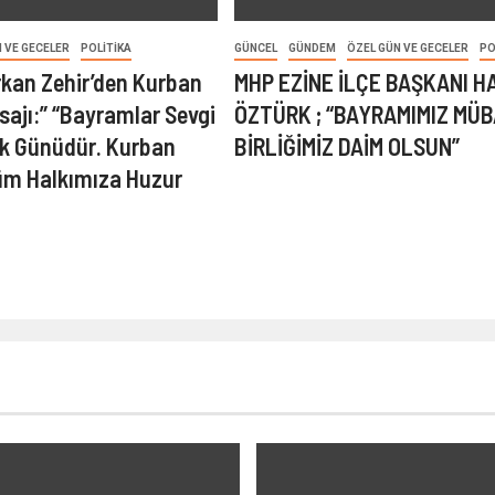
 VE GECELER
POLITIKA
GÜNCEL
GÜNDEM
ÖZEL GÜN VE GECELER
PO
kan Zehir’den Kurban
MHP EZİNE İLÇE BAŞKANI 
ajı:” “Bayramlar Sevgi
ÖZTÜRK ; “BAYRAMIMIZ MÜB
ik Günüdür. Kurban
BİRLİĞİMİZ DAİM OLSUN”
üm Halkımıza Huzur