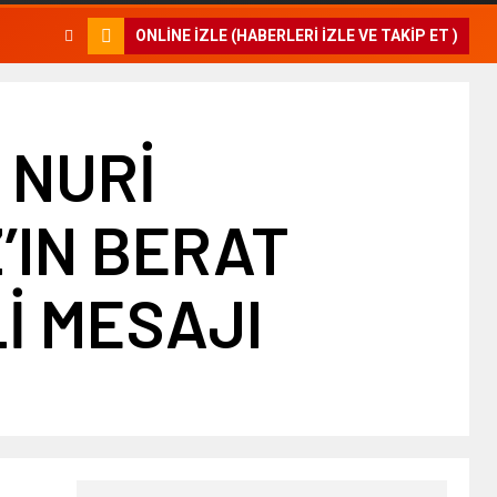
ONLINE İZLE (HABERLERI İZLE VE TAKIP ET )
 NURİ
’IN BERAT
İ MESAJI