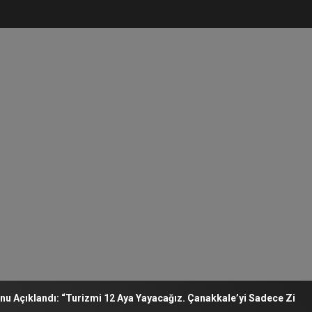
landı: “Turizmi 12 Aya Yayacağız. Çanakkale’yi Sadece Ziyaret Edile