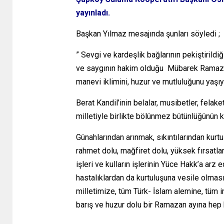
yayınladı.
Başkan Yılmaz mesajında şunları söyledi ;
” Sevgi ve kardeşlik bağlarının pekiştirildi
ve saygının hakim olduğu Mübarek Ramazan-ı
manevi iklimini, huzur ve mutluluğunu yaşı
Berat Kandil’inin belalar, musibetler, felake
milletiyle birlikte bölünmez bütünlüğünün k
Günahlarından arınmak, sıkıntılarından kurtu
rahmet dolu, mağfiret dolu, yüksek fırsatla
işleri ve kulların işlerinin Yüce Hakk’a arz 
hastalıklardan da kurtuluşuna vesile olması
milletimize, tüm Türk- İslam alemine, tüm in
barış ve huzur dolu bir Ramazan ayına hep 