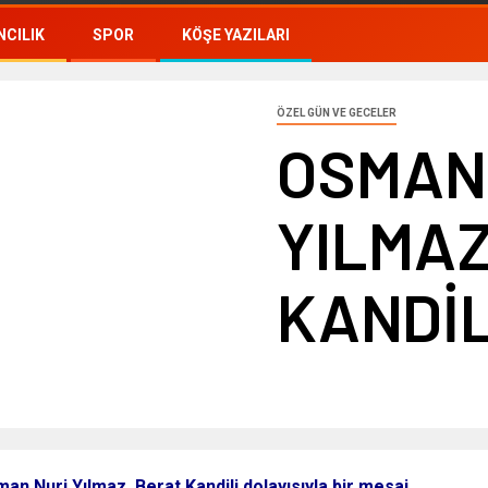
CILIK
SPOR
KÖŞE YAZILARI
ÖZEL GÜN VE GECELER
OSMAN
YILMAZ
KANDİL
n Nuri Yılmaz, Berat Kandili dolayısıyla bir mesaj