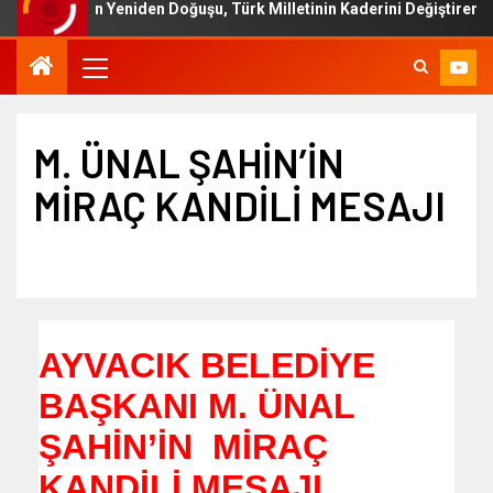
lletin Yeniden Doğuşu, Türk Milletinin Kaderini Değiştiren Bir Sürec
M. ÜNAL ŞAHİN’İN
MİRAÇ KANDİLİ MESAJI
AYVACIK BELEDİYE
BAŞKANI M. ÜNAL
ŞAHİN’İN MİRAÇ
KANDİLİ MESAJI