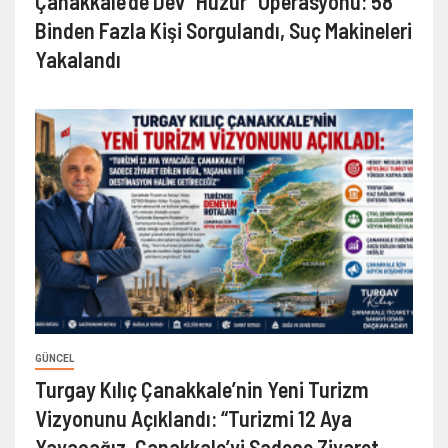
Çanakkale’de Dev “Huzur” Operasyonu: 58
Binden Fazla Kişi Sorgulandı, Suç Makineleri
Yakalandı
GÜNCEL
Turgay Kılıç Çanakkale’nin Yeni Turizm
Vizyonunu Açıklandı: “Turizmi 12 Aya
Yayacağız. Çanakkale’yi Sadece Ziyaret